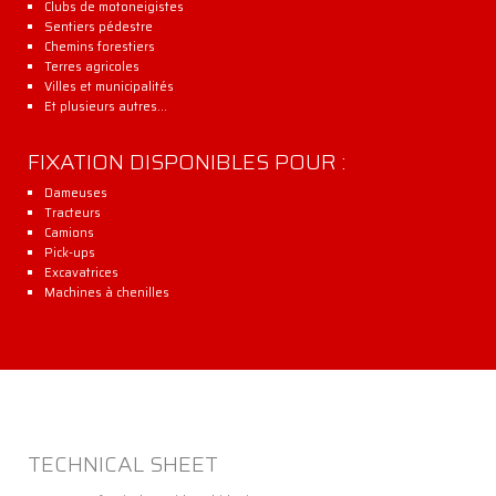
Clubs de motoneigistes
Sentiers pédestre
Chemins forestiers
Terres agricoles
Villes et municipalités
Et plusieurs autres…
FIXATION DISPONIBLES POUR :
Dameuses
Tracteurs
Camions
Pick-ups
Excavatrices
Machines à chenilles
TECHNICAL SHEET