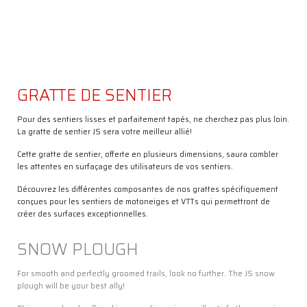
GRATTE DE SENTIER
Pour des sentiers lisses et parfaitement tapés, ne cherchez pas plus loin.
La gratte de sentier JS sera votre meilleur allié!
À
Cette gratte de sentier, offerte en plusieurs dimensions, saura combler
PROPOS
les attentes en surfaçage des utilisateurs de vos sentiers.
SERVICES
Découvrez les différentes composantes de nos grattes spécifiquement
COMPTOIR
conçues pour les sentiers de motoneiges et VTTs qui permettront de
DE
créer des surfaces exceptionnelles.
PIÈCES
DÉPOSITAIRES
SNOW PLOUGH
EMPLOIS
NOUS
For smooth and perfectly groomed trails, look no further. The JS snow
JOINDRE
plough will be your best ally!