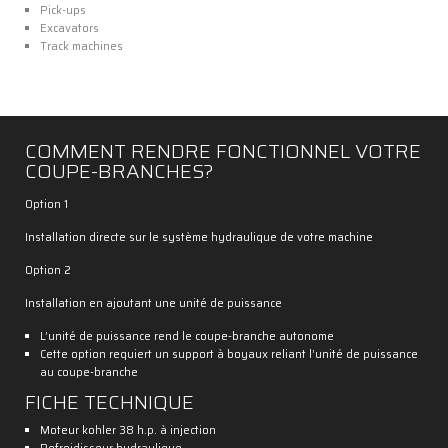
Pick-ups
Excavators
Track machines
COMMENT RENDRE FONCTIONNEL VOTRE
COUPE-BRANCHES?
Option 1
Installation directe sur le système hydraulique de votre machine
Option 2
Installation en ajoutant une unité de puissance
L’unité de puissance rend le coupe-branche autonome
Cette option requiert un support à boyaux reliant l’unité de puissance
au coupe-branche
FICHE TECHNIQUE
Moteur kohler 38 h.p. à injection