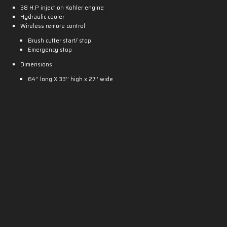
38 H.P injection Kohler engine
Hydraulic cooler
Wireless remote control
Brush cutter start/ stop
Emergency stop
Dimensions
64’’ long X 33’’ high x 27’’ wide