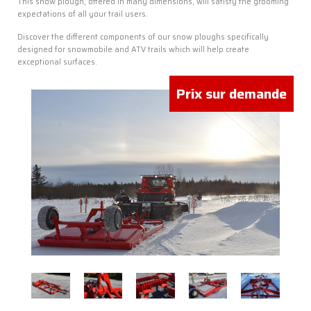
This snow plough, offered in many dimensions, will satisfy the grooming
expectations of all your trail users.
Discover the different components of our snow ploughs specifically
designed for snowmobile and ATV trails which will help create
exceptional surfaces.
MÉCANIQUE
&
SOUDURE
Prix sur demande
MANDATAIRE
SAAQ
SANY
PISTENBULLY
SERCO
ÉQUIPEMENTS
USAGÉS
À
VENDRE
GRATTES
ET
COUPE-
BRANCHE