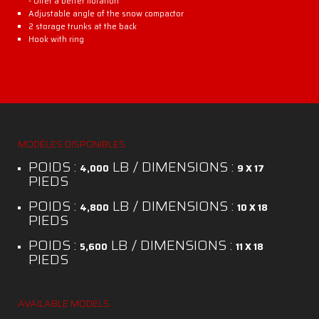
- Offer a better flotation
Adjustable angle of the snow compactor
2 storage trunks at the back
Hook with ring
MODÈLES DISPONIBLES
POIDS :
LB / DIMENSIONS :
4,000
9 X 17
PIEDS
POIDS :
LB / DIMENSIONS :
4,800
10 X 18
PIEDS
POIDS :
LB / DIMENSIONS :
5,600
11 X 18
PIEDS
AVAILABLE MODELS