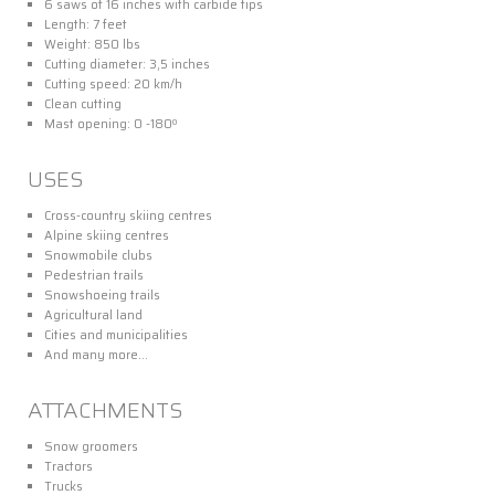
6 saws of 16 inches with carbide tips
Length: 7 feet
Weight: 850 lbs
Cutting diameter: 3,5 inches
Cutting speed: 20 km/h
Clean cutting
Mast opening: 0 -180º
USES
Cross-country skiing centres
Alpine skiing centres
Snowmobile clubs
Pedestrian trails
Snowshoeing trails
Agricultural land
Cities and municipalities
And many more…
ATTACHMENTS
Snow groomers
Tractors
Trucks