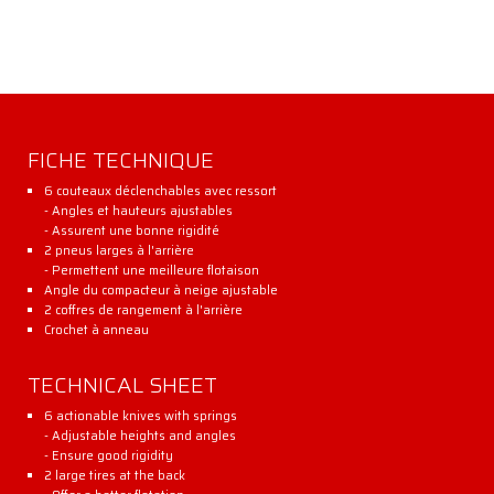
FICHE TECHNIQUE
6 couteaux déclenchables avec ressort
- Angles et hauteurs ajustables
- Assurent une bonne rigidité
2 pneus larges à l'arrière
- Permettent une meilleure flotaison
Angle du compacteur à neige ajustable
2 coffres de rangement à l'arrière
Crochet à anneau
TECHNICAL SHEET
6 actionable knives with springs
- Adjustable heights and angles
- Ensure good rigidity
2 large tires at the back