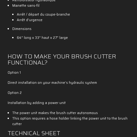
Refroidisseur hydraulique
Manette sans-fil
Arrêt / départ du coupe-branche
Arrêt d’urgence
Dimensions
64" long x 33" haut x 27" large
HOW TO MAKE YOUR BRUSH CUTTER
FUNCTIONAL?
Option 1
Direct installation on your machine’s hydraulic system
Option 2
Installation by adding a power unit
The power unit makes the brush cutter autonomous
This option requires a hose holder linking the power unit to the brush
cutter
TECHNICAL SHEET