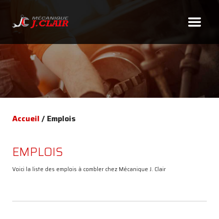
418.827.5100
Accueil
/
Emplois
EMPLOIS
À
PROPOS
Voici la liste des emplois à combler chez Mécanique J. Clair
SERVICES
COMPTOIR
DE
PIÈCES
DÉPOSITAIRES