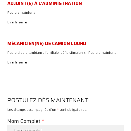
ADJOINT(E) À L'ADMINISTRATION
EMPLOIS
Postule maintenant!
NOUS
JOINDRE
Lire la suite
MÉCANICIEN(NE) DE CAMION LOURD
Poste stable, ambiance familiale, défis stimulants...Postule maintenant!
MÉCANIQUE
&
Lire la suite
SOUDURE
MANDATAIRE
SAAQ
SANY
PISTENBULLY
POSTULEZ DÈS MAINTENANT!
SERCO
ÉQUIPEMENTS
Les champs accompagnés d'un
*
sont obligatoires.
USAGÉS
À
Nom Complet
*
VENDRE
GRATTES