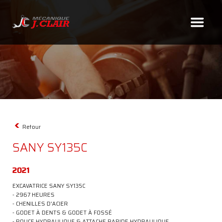
418.827.5100
Retour
SANY SY135C
2021
EXCAVATRICE SANY SY135C
- 2967 HEURES
À
- CHENILLES D'ACIER
PROPOS
- GODET À DENTS & GODET À FOSSÉ
SERVICES
- POUCE HYDRAULIQUE & ATTACHE RAPIDE HYDRAULIQUE