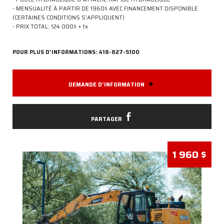
- MENSUALITÉ À PARTIR DE 1960$ AVEC FINANCEMENT DISPONIBLE
COMPTOIR
DE
(CERTAINES CONDITIONS S'APPLIQUENT)
PIÈCES
- PRIX TOTAL: 124 000$ + tx
DÉPOSITAIRES
EMPLOIS
POUR PLUS D'INFORMATIONS: 418-827-5100
NOUS
JOINDRE
+
DEMANDE D'INFORMATION
PARTAGER
MÉCANIQUE
&
1 960 $
SOUDURE
MANDATAIRE
SAAQ
SANY
PISTENBULLY
SERCO