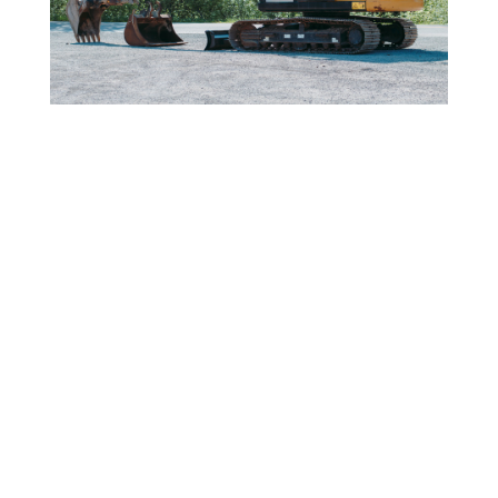
ÉQUIPEMENTS
USAGÉS
À
VENDRE
GRATTES
ET
COUPE-
BRANCHE